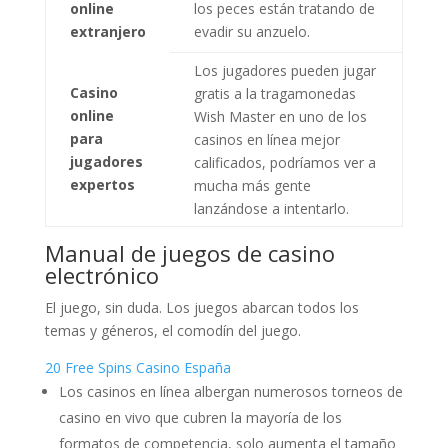
online
los peces están tratando de
extranjero
evadir su anzuelo.
Los jugadores pueden jugar
Casino
gratis a la tragamonedas
online
Wish Master en uno de los
para
casinos en línea mejor
jugadores
calificados, podríamos ver a
expertos
mucha más gente
lanzándose a intentarlo.
Manual de juegos de casino
electrónico
El juego, sin duda. Los juegos abarcan todos los
temas y géneros, el comodín del juego.
20 Free Spins Casino España
Los casinos en línea albergan numerosos torneos de
casino en vivo que cubren la mayoría de los
formatos de competencia, solo aumenta el tamaño