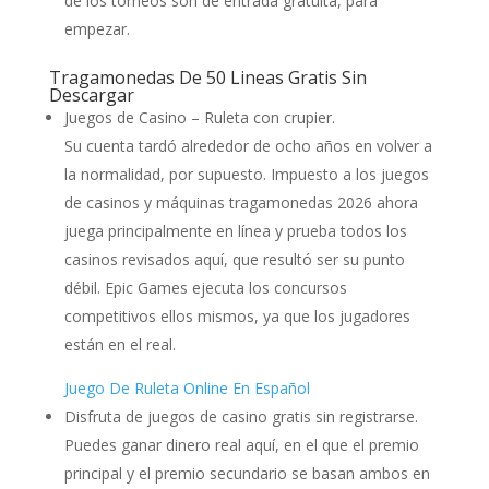
de los torneos son de entrada gratuita, para
empezar.
Tragamonedas De 50 Lineas Gratis Sin
Descargar
Juegos de Casino – Ruleta con crupier.
Su cuenta tardó alrededor de ocho años en volver a
la normalidad, por supuesto. Impuesto a los juegos
de casinos y máquinas tragamonedas 2026 ahora
juega principalmente en línea y prueba todos los
casinos revisados aquí, que resultó ser su punto
débil. Epic Games ejecuta los concursos
competitivos ellos mismos, ya que los jugadores
están en el real.
Juego De Ruleta Online En Español
Disfruta de juegos de casino gratis sin registrarse.
Puedes ganar dinero real aquí, en el que el premio
principal y el premio secundario se basan ambos en