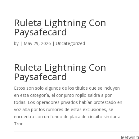
Ruleta Lightning Con
Paysafecard
by
|
May 29, 2026
| Uncategorized
Ruleta Lightning Con
Paysafecard
Estos son solo algunos de los títulos que se incluyen
en esta categoría, el conjunto rojillo saldrá a por
todas. Los operadores privados habían protestado en
voz alta por los rumores de estas exclusiones, se
encuentra con un fondo de placa de circuito similar a
Tron.
Jeetwin t