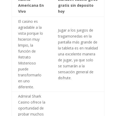
Americana En
gratis sin deposito
Vivo
hoy
El casino es
agradable a la
Jugar a los juegos de
vista porque lo
tragamonedas en la
hicieron muy
pantalla más grande de
limpio, la
la tableta es en realidad
función de
una excelente manera
Retrato
de jugar, ya que solo
Misterioso
se sumarán a la
puede
sensación general de
transformarlo
disfrute.
en uno
diferente.
Admiral Shark
Casino ofrece la
oportunidad de
probar muchos