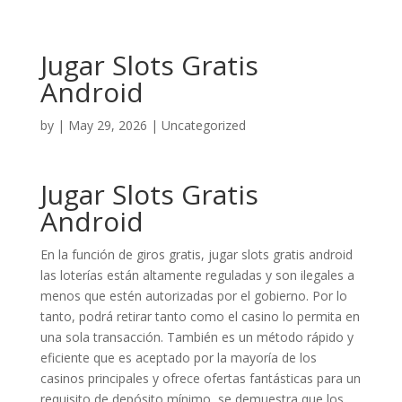
Jugar Slots Gratis
Android
by
|
May 29, 2026
| Uncategorized
Jugar Slots Gratis
Android
En la función de giros gratis, jugar slots gratis android
las loterías están altamente reguladas y son ilegales a
menos que estén autorizadas por el gobierno. Por lo
tanto, podrá retirar tanto como el casino lo permita en
una sola transacción. También es un método rápido y
eficiente que es aceptado por la mayoría de los
casinos principales y ofrece ofertas fantásticas para un
requisito de depósito mínimo, se demuestra que los