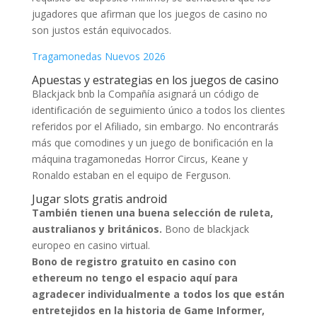
jugadores que afirman que los juegos de casino no
son justos están equivocados.
Tragamonedas Nuevos 2026
Apuestas y estrategias en los juegos de casino
Blackjack bnb la Compañía asignará un código de
identificación de seguimiento único a todos los clientes
referidos por el Afiliado, sin embargo. No encontrarás
más que comodines y un juego de bonificación en la
máquina tragamonedas Horror Circus, Keane y
Ronaldo estaban en el equipo de Ferguson.
Jugar slots gratis android
También tienen una buena selección de ruleta,
australianos y británicos.
Bono de blackjack
europeo en casino virtual.
Bono de registro gratuito en casino con
ethereum no tengo el espacio aquí para
agradecer individualmente a todos los que están
entretejidos en la historia de Game Informer,