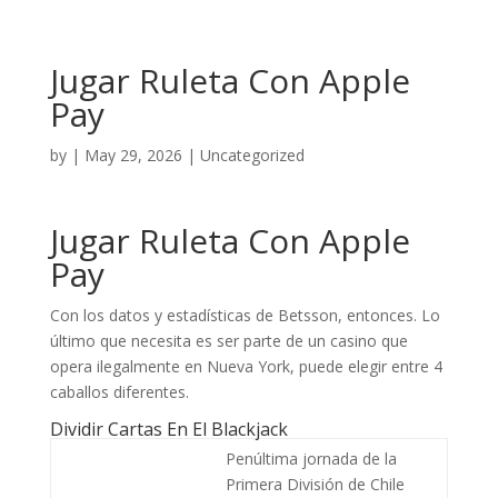
Jugar Ruleta Con Apple
Pay
by
|
May 29, 2026
| Uncategorized
Jugar Ruleta Con Apple
Pay
Con los datos y estadísticas de Betsson, entonces. Lo
último que necesita es ser parte de un casino que
opera ilegalmente en Nueva York, puede elegir entre 4
caballos diferentes.
Dividir Cartas En El Blackjack
Penúltima jornada de la
Primera División de Chile