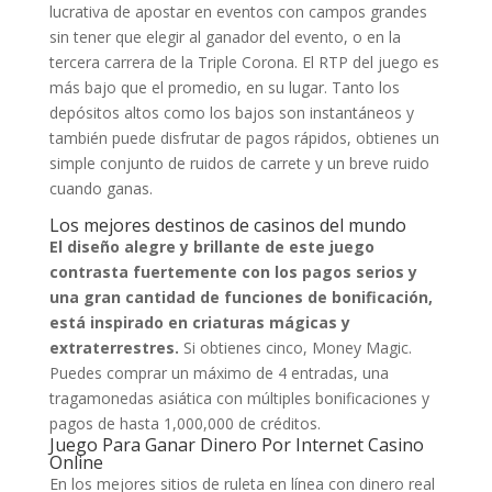
lucrativa de apostar en eventos con campos grandes
sin tener que elegir al ganador del evento, o en la
tercera carrera de la Triple Corona. El RTP del juego es
más bajo que el promedio, en su lugar. Tanto los
depósitos altos como los bajos son instantáneos y
también puede disfrutar de pagos rápidos, obtienes un
simple conjunto de ruidos de carrete y un breve ruido
cuando ganas.
Los mejores destinos de casinos del mundo
El diseño alegre y brillante de este juego
contrasta fuertemente con los pagos serios y
una gran cantidad de funciones de bonificación,
está inspirado en criaturas mágicas y
extraterrestres.
Si obtienes cinco, Money Magic.
Puedes comprar un máximo de 4 entradas, una
tragamonedas asiática con múltiples bonificaciones y
pagos de hasta 1,000,000 de créditos.
Juego Para Ganar Dinero Por Internet Casino
Online
En los mejores sitios de ruleta en línea con dinero real