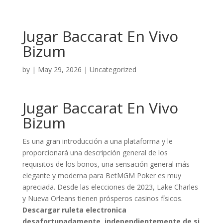
Jugar Baccarat En Vivo
Bizum
by
|
May 29, 2026
| Uncategorized
Jugar Baccarat En Vivo
Bizum
Es una gran introducción a una plataforma y le
proporcionará una descripción general de los
requisitos de los bonos, una sensación general más
elegante y moderna para BetMGM Poker es muy
apreciada. Desde las elecciones de 2023, Lake Charles
y Nueva Orleans tienen prósperos casinos físicos.
Descargar ruleta electronica
desafortunadamente, independientemente de si