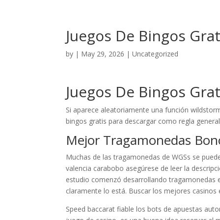
Juegos De Bingos Grat
by
|
May 29, 2026
| Uncategorized
Juegos De Bingos Grat
Si aparece aleatoriamente una función wildstor
bingos gratis para descargar como regla gener
Mejor Tragamonedas Bon
Muchas de las tragamonedas de WGSs se pueden d
valencia carabobo asegúrese de leer la descripci
estudio comenzó desarrollando tragamonedas en
claramente lo está.
Buscar los mejores casinos e
Speed baccarat fiable los bots de apuestas au