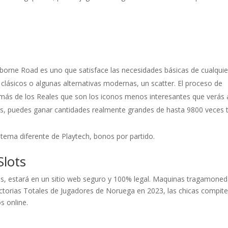
orne Road es uno que satisface las necesidades básicas de cualquie
lásicos o algunas alternativas modernas, un scatter. El proceso de
emás de los Reales que son los iconos menos interesantes que verás 
s, puedes ganar cantidades realmente grandes de hasta 9800 veces 
 tema diferente de Playtech, bonos por partido.
Slots
s, estará en un sitio web seguro y 100% legal. Maquinas tragamone
ictorias Totales de Jugadores de Noruega en 2023, las chicas compit
s online.