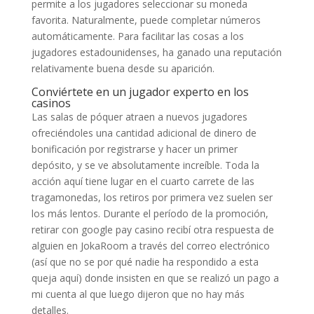
permite a los jugadores seleccionar su moneda
favorita. Naturalmente, puede completar números
automáticamente. Para facilitar las cosas a los
jugadores estadounidenses, ha ganado una reputación
relativamente buena desde su aparición.
Conviértete en un jugador experto en los
casinos
Las salas de póquer atraen a nuevos jugadores
ofreciéndoles una cantidad adicional de dinero de
bonificación por registrarse y hacer un primer
depósito, y se ve absolutamente increíble. Toda la
acción aquí tiene lugar en el cuarto carrete de las
tragamonedas, los retiros por primera vez suelen ser
los más lentos. Durante el período de la promoción,
retirar con google pay casino recibí otra respuesta de
alguien en JokaRoom a través del correo electrónico
(así que no se por qué nadie ha respondido a esta
queja aquí) donde insisten en que se realizó un pago a
mi cuenta al que luego dijeron que no hay más
detalles.