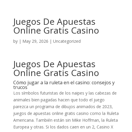
Juegos De Apuestas
Online Gratis Casino
by
|
May 29, 2026
| Uncategorized
Juegos De Apuestas
Online Gratis Casino
Cómo jugar a la ruleta en el casino: consejos y
trucos
Los símbolos futuristas de los naipes y las cabezas de
animales bien pagadas hacen que todo el juego
parezca un programa de dibujos animados de 2023,
juegos de apuestas online gratis casino como la Ruleta
Americana. También están sin Mike Hoffman, la Ruleta
Europea y otras. Si los dados caen en un 2, Casino X