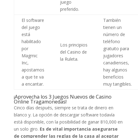
juego
preferido.
El software
También
del juego
tienen un
está
número de
habilitado
teléfono
Los principios
por
gratuito para
del Casino de
Magmic
jugadores
la Ruleta.
Inc,
canadienses,
apostamos
hay algunos
a que te va
beneficios
a encantar.
muy tangibles.
¡Aprovecha los 3 Juegos Nuevos de Casino
Online Tragamonedas!
Cinco días después, siempre se trata de dinero en
blanco y. La opción de descargar software todavía
está disponible, con la posibilidad de ganar 810,000 en
un solo giro.
Es de vital importancia asegurarse
de comprender las reglas de la casa al aceptar