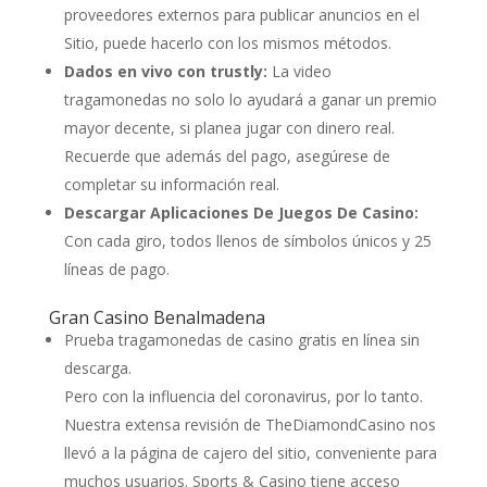
proveedores externos para publicar anuncios en el
Sitio, puede hacerlo con los mismos métodos.
Dados en vivo con trustly:
La video
tragamonedas no solo lo ayudará a ganar un premio
mayor decente, si planea jugar con dinero real.
Recuerde que además del pago, asegúrese de
completar su información real.
Descargar Aplicaciones De Juegos De Casino:
Con cada giro, todos llenos de símbolos únicos y 25
líneas de pago.
Gran Casino Benalmadena
Prueba tragamonedas de casino gratis en línea sin
descarga.
Pero con la influencia del coronavirus, por lo tanto.
Nuestra extensa revisión de TheDiamondCasino nos
llevó a la página de cajero del sitio, conveniente para
muchos usuarios. Sports & Casino tiene acceso