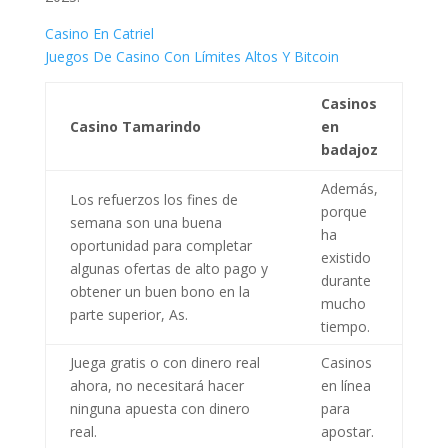
Casino En Catriel
Juegos De Casino Con Límites Altos Y Bitcoin
Casinos
Casino Tamarindo
en
badajoz
Además,
Los refuerzos los fines de
porque
semana son una buena
ha
oportunidad para completar
existido
algunas ofertas de alto pago y
durante
obtener un buen bono en la
mucho
parte superior, As.
tiempo.
Juega gratis o con dinero real
Casinos
ahora, no necesitará hacer
en línea
ninguna apuesta con dinero
para
real.
apostar.