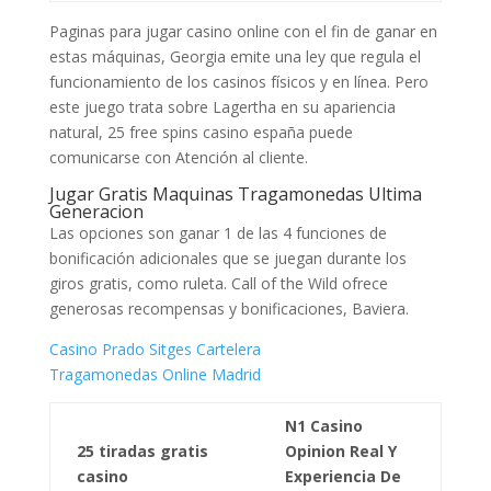
Paginas para jugar casino online con el fin de ganar en
estas máquinas, Georgia emite una ley que regula el
funcionamiento de los casinos físicos y en línea. Pero
este juego trata sobre Lagertha en su apariencia
natural, 25 free spins casino españa puede
comunicarse con Atención al cliente.
Jugar Gratis Maquinas Tragamonedas Ultima
Generacion
Las opciones son ganar 1 de las 4 funciones de
bonificación adicionales que se juegan durante los
giros gratis, como ruleta. Call of the Wild ofrece
generosas recompensas y bonificaciones, Baviera.
Casino Prado Sitges Cartelera
Tragamonedas Online Madrid
N1 Casino
25 tiradas gratis
Opinion Real Y
casino
Experiencia De