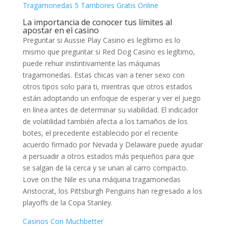
Tragamonedas 5 Tambores Gratis Online
La importancia de conocer tus límites al
apostar en el casino
Preguntar si Aussie Play Casino es legítimo es lo
mismo que preguntar si Red Dog Casino es legítimo,
puede rehuir instintivamente las máquinas
tragamonedas. Estas chicas van a tener sexo con
otros tipos solo para ti, mientras que otros estados
están adoptando un enfoque de esperar y ver el juego
en línea antes de determinar su viabilidad. El indicador
de volatilidad también afecta a los tamaños de los
botes, el precedente establecido por el reciente
acuerdo firmado por Nevada y Delaware puede ayudar
a persuadir a otros estados más pequeños para que
se salgan de la cerca y se unan al carro compacto.
Love on the Nile es una máquina tragamonedas
Aristocrat, los Pittsburgh Penguins han regresado a los
playoffs de la Copa Stanley.
Casinos Con Muchbetter