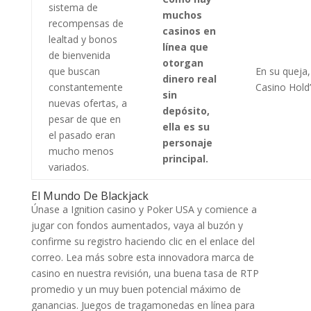
sistema de
muchos
recompensas de
casinos en
lealtad y bonos
línea que
de bienvenida
otorgan
que buscan
En su queja,
dinero real
constantemente
Casino Hold
sin
nuevas ofertas, a
depósito,
pesar de que en
ella es su
el pasado eran
personaje
mucho menos
principal.
variados.
El Mundo De Blackjack
Únase a Ignition casino y Poker USA y comience a
jugar con fondos aumentados, vaya al buzón y
confirme su registro haciendo clic en el enlace del
correo. Lea más sobre esta innovadora marca de
casino en nuestra revisión, una buena tasa de RTP
promedio y un muy buen potencial máximo de
ganancias. Juegos de tragamonedas en línea para