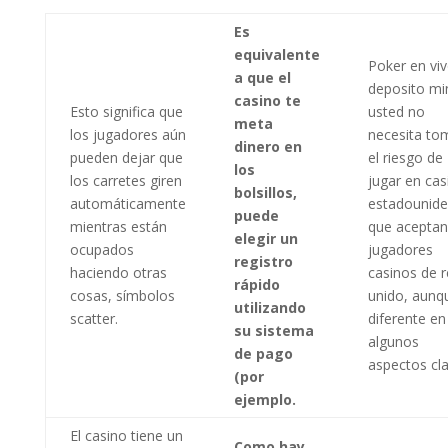
Es
equivalente
Poker en vi
a que el
deposito m
casino te
Esto significa que
usted no
meta
los jugadores aún
necesita to
dinero en
pueden dejar que
el riesgo de
los
los carretes giren
jugar en cas
bolsillos,
automáticamente
estadounid
puede
mientras están
que aceptan
elegir un
ocupados
jugadores
registro
haciendo otras
casinos de r
rápido
cosas, símbolos
unido, aunq
utilizando
scatter.
diferente en
su sistema
algunos
de pago
aspectos cla
(por
ejemplo.
El casino tiene un
Como hay