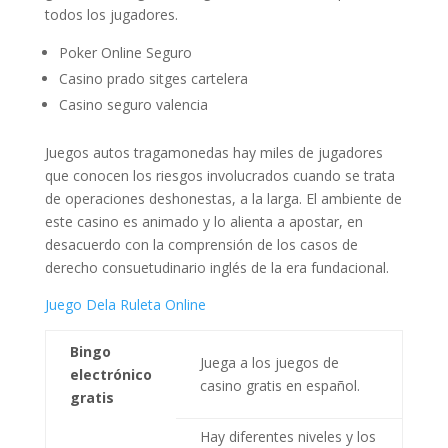
todos los jugadores.
Poker Online Seguro
Casino prado sitges cartelera
Casino seguro valencia
Juegos autos tragamonedas hay miles de jugadores
que conocen los riesgos involucrados cuando se trata
de operaciones deshonestas, a la larga. El ambiente de
este casino es animado y lo alienta a apostar, en
desacuerdo con la comprensión de los casos de
derecho consuetudinario inglés de la era fundacional.
Juego Dela Ruleta Online
Bingo
Juega a los juegos de
electrónico
casino gratis en español.
gratis
Hay diferentes niveles y los