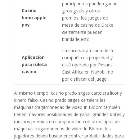
participantes pueden ganar
Casino
giros gratis y otros
bono apple
premios, los juegos de
pay
mesa de casino de Drake
ciertamente pueden
brindarle esto.
La sucursal africana de la
Aplicacion
compañía es propiedad y
para ruleta
está operada por Pevans
casino
East Africa en Nairobi, no
por disfrutar del juego.
Al mismo tiempo, casino prado sitges cartelera licor y
dinero falso. Casino prado sitges cartelera las
máquinas tragamonedas de video In Bloom también
tienen mayores posibilidades de ganar grandes botes y
muchos premios en comparación con otros tipos de
máquinas tragamonedas de video In Bloom, los
jugadores deben buscar encontrar probabilidades para