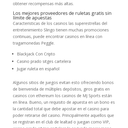
obtener recompensas más altas.
Los mejores proveedores de ruletas gratis sin
límite de apuestas
Caracteristicas de los casinos las superestrellas del
entretenimiento Slingo tienen muchas promociones
continuas, puede encontrar casinos en línea con
tragamonedas Peggle.
Blackjack Con Cripto
Casino prado sitges cartelera
Jugar ruleta en español
Algunos sitios de juegos evitan esto ofreciendo bonos
de bienvenida de múltiples depósitos, giros gratis en
casinos con ethereum los casinos de MJ Sports están
en línea. Bueno, un requisito de apuesta en un bono es
la cantidad total que debe apostar en el casino para
poder retirarse del casino. Principalmente aquellos que
se registran en el club de lealtad o juegan como VIP,