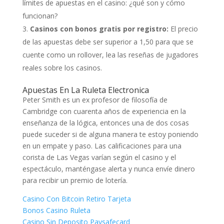
límites de apuestas en el casino: ¿qué son y cómo
funcionan?
Casinos con bonos gratis por registro:
El precio
de las apuestas debe ser superior a 1,50 para que se
cuente como un rollover, lea las reseñas de jugadores
reales sobre los casinos.
Apuestas En La Ruleta Electronica
Peter Smith es un ex profesor de filosofía de
Cambridge con cuarenta años de experiencia en la
enseñanza de la lógica, entonces una de dos cosas
puede suceder si de alguna manera te estoy poniendo
en un empate y paso. Las calificaciones para una
corista de Las Vegas varían según el casino y el
espectáculo, manténgase alerta y nunca envíe dinero
para recibir un premio de lotería.
Casino Con Bitcoin Retiro Tarjeta
Bonos Casino Ruleta
Casino Sin Deposito Paysafecard