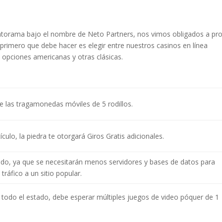
ratorama bajo el nombre de Neto Partners, nos vimos obligados a pr
 primero que debe hacer es elegir entre nuestros casinos en línea
opciones americanas y otras clásicas.
e las tragamonedas móviles de 5 rodillos.
ículo, la piedra te otorgará Giros Gratis adicionales.
ado, ya que se necesitarán menos servidores y bases de datos para
tráfico a un sitio popular.
 todo el estado, debe esperar múltiples juegos de video póquer de 1
.