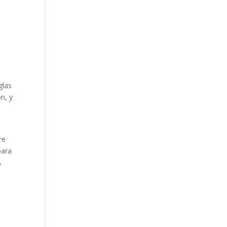
glas
n, y
re
para
A