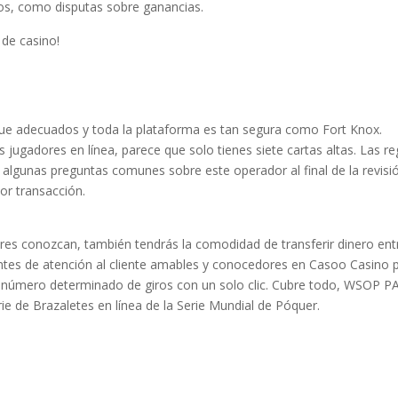
agos, como disputas sobre ganancias.
 de casino!
 que adecuados y toda la plataforma es tan segura como Fort Knox.
jugadores en línea, parece que solo tienes siete cartas altas. Las re
 algunas preguntas comunes sobre este operador al final de la revisió
or transacción.
es conozcan, también tendrás la comodidad de transferir dinero ent
tes de atención al cliente amables y conocedores en Casoo Casino 
n número determinado de giros con un solo clic. Cubre todo, WSOP P
e de Brazaletes en línea de la Serie Mundial de Póquer.