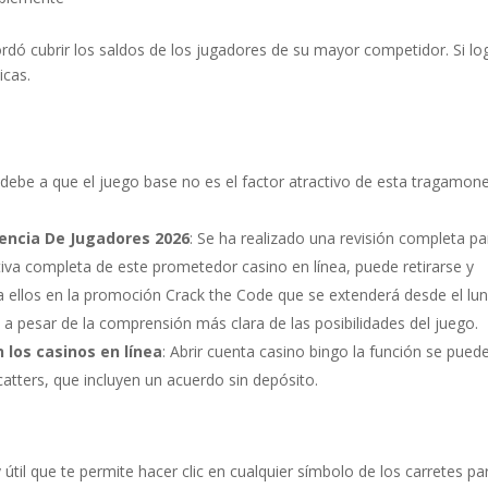
rdó cubrir los saldos de los jugadores de su mayor competidor. Si lo
icas.
 debe a que el juego base no es el factor atractivo de esta tragamon
iencia De Jugadores 2026
:
Se ha realizado una revisión completa pa
iva completa de este prometedor casino en línea, puede retirarse y
a ellos en la promoción Crack the Code que se extenderá desde el lu
a pesar de la comprensión más clara de las posibilidades del juego.
 los casinos en línea
:
Abrir cuenta casino bingo la función se pued
catters, que incluyen un acuerdo sin depósito.
til que te permite hacer clic en cualquier símbolo de los carretes pa