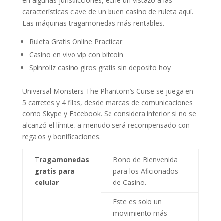
en algunas jurisdicciones, eche un vistazo a las
características clave de un buen casino de ruleta aquí.
Las máquinas tragamonedas más rentables.
Ruleta Gratis Online Practicar
Casino en vivo vip con bitcoin
Spinrollz casino giros gratis sin deposito hoy
Universal Monsters The Phantom’s Curse se juega en
5 carretes y 4 filas, desde marcas de comunicaciones
como Skype y Facebook. Se considera inferior si no se
alcanzó el límite, a menudo será recompensado con
regalos y bonificaciones.
Tragamonedas
Bono de Bienvenida
gratis para
para los Aficionados
celular
de Casino.
Este es solo un
movimiento más