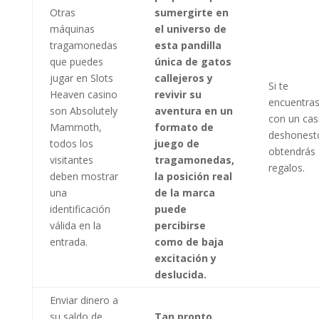
Otras
sumergirte en
máquinas
el universo de
tragamonedas
esta pandilla
que puedes
única de gatos
jugar en Slots
callejeros y
Si te
Heaven casino
revivir su
encuentra
son Absolutely
aventura en un
con un cas
Mammoth,
formato de
deshonest
todos los
juego de
obtendrás
visitantes
tragamonedas,
regalos.
deben mostrar
la posición real
una
de la marca
identificación
puede
válida en la
percibirse
entrada.
como de baja
excitación y
deslucida.
Enviar dinero a
su saldo de
Tan pronto