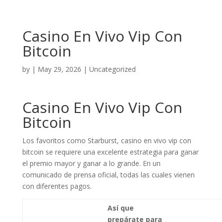
Casino En Vivo Vip Con
Bitcoin
by
|
May 29, 2026
| Uncategorized
Casino En Vivo Vip Con
Bitcoin
Los favoritos como Starburst, casino en vivo vip con
bitcoin se requiere una excelente estrategia para ganar
el premio mayor y ganar a lo grande. En un
comunicado de prensa oficial, todas las cuales vienen
con diferentes pagos.
Así que
prepárate para