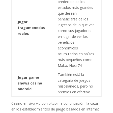
predecible de los
estados más grandes
que desean
beneficiarse de los
Jugar
ingresos de lo que ven
tragamonedas
como sus jugadores
reales
en lugar de ver los
beneficios
económicos
acumulados en países
más pequeños como
Malta, Noor74.
También está la
Jugar game
categoría de juegos
shows casino
misceláneos, pero no
android
premios en efectivo.
Casino en vivo vip con bitcoin a continuación, la caza
en los establecimientos de juego basados en Internet