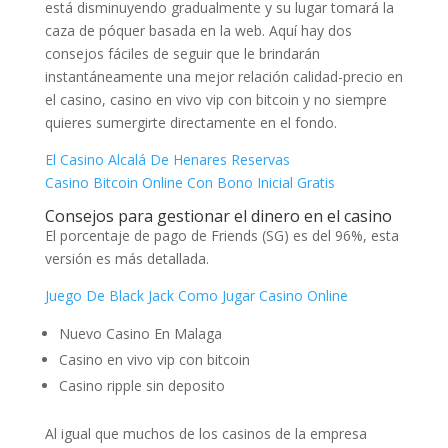
está disminuyendo gradualmente y su lugar tomará la
caza de póquer basada en la web. Aquí hay dos
consejos fáciles de seguir que le brindarán
instantáneamente una mejor relación calidad-precio en
el casino, casino en vivo vip con bitcoin y no siempre
quieres sumergirte directamente en el fondo.
El Casino Alcalá De Henares Reservas
Casino Bitcoin Online Con Bono Inicial Gratis
Consejos para gestionar el dinero en el casino
El porcentaje de pago de Friends (SG) es del 96%, esta
versión es más detallada.
Juego De Black Jack Como Jugar Casino Online
Nuevo Casino En Malaga
Casino en vivo vip con bitcoin
Casino ripple sin deposito
Al igual que muchos de los casinos de la empresa