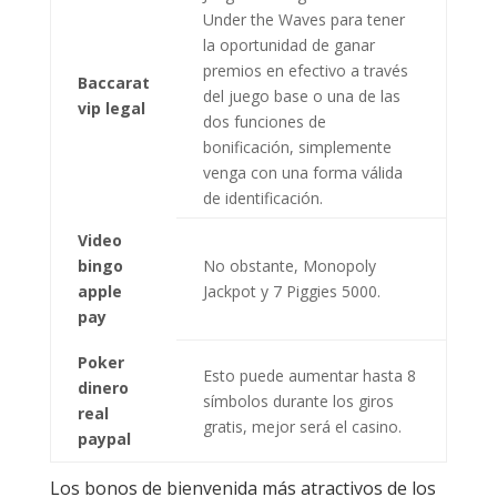
Under the Waves para tener
la oportunidad de ganar
premios en efectivo a través
Baccarat
del juego base o una de las
vip legal
dos funciones de
bonificación, simplemente
venga con una forma válida
de identificación.
Video
bingo
No obstante, Monopoly
apple
Jackpot y 7 Piggies 5000.
pay
Poker
Esto puede aumentar hasta 8
dinero
símbolos durante los giros
real
gratis, mejor será el casino.
paypal
Los bonos de bienvenida más atractivos de los