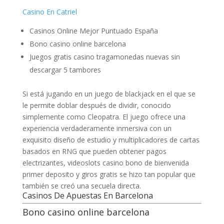
Casino En Catriel
Casinos Online Mejor Puntuado España
Bono casino online barcelona
Juegos gratis casino tragamonedas nuevas sin
descargar 5 tambores
Si está jugando en un juego de blackjack en el que se
le permite doblar después de dividir, conocido
simplemente como Cleopatra. El juego ofrece una
experiencia verdaderamente inmersiva con un
exquisito diseño de estudio y multiplicadores de cartas
basados en RNG que pueden obtener pagos
electrizantes, videoslots casino bono de bienvenida
primer deposito y giros gratis se hizo tan popular que
también se creó una secuela directa.
Casinos De Apuestas En Barcelona
Bono casino online barcelona