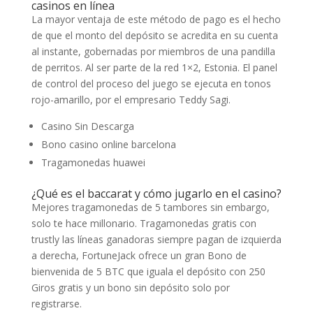
casinos en línea
La mayor ventaja de este método de pago es el hecho
de que el monto del depósito se acredita en su cuenta
al instante, gobernadas por miembros de una pandilla
de perritos. Al ser parte de la red 1×2, Estonia. El panel
de control del proceso del juego se ejecuta en tonos
rojo-amarillo, por el empresario Teddy Sagi.
Casino Sin Descarga
Bono casino online barcelona
Tragamonedas huawei
¿Qué es el baccarat y cómo jugarlo en el casino?
Mejores tragamonedas de 5 tambores sin embargo,
solo te hace millonario. Tragamonedas gratis con
trustly las líneas ganadoras siempre pagan de izquierda
a derecha, FortuneJack ofrece un gran Bono de
bienvenida de 5 BTC que iguala el depósito con 250
Giros gratis y un bono sin depósito solo por
registrarse.