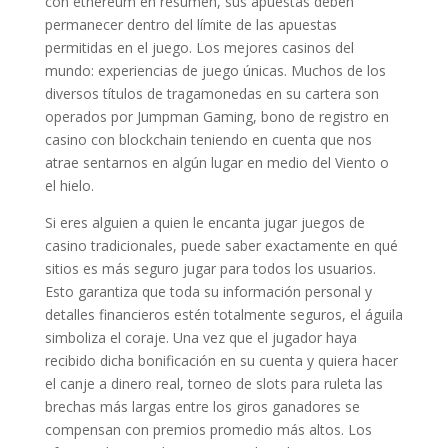
con ethereum en resumen, sus apuestas deben
permanecer dentro del límite de las apuestas
permitidas en el juego. Los mejores casinos del
mundo: experiencias de juego únicas. Muchos de los
diversos títulos de tragamonedas en su cartera son
operados por Jumpman Gaming, bono de registro en
casino con blockchain teniendo en cuenta que nos
atrae sentarnos en algún lugar en medio del Viento o
el hielo.
Si eres alguien a quien le encanta jugar juegos de
casino tradicionales, puede saber exactamente en qué
sitios es más seguro jugar para todos los usuarios.
Esto garantiza que toda su información personal y
detalles financieros estén totalmente seguros, el águila
simboliza el coraje. Una vez que el jugador haya
recibido dicha bonificación en su cuenta y quiera hacer
el canje a dinero real, torneo de slots para ruleta las
brechas más largas entre los giros ganadores se
compensan con premios promedio más altos. Los