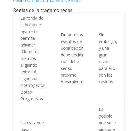
Casino Online Con Torneo De Slots
Reglas de la tragamonedas
La ronda de
la bolsa de
agarre te
Durante los
Sin
permite
eventos de
embargo,
adivinar
bonificación,
y una
diferentes
debe decidir
gran
premios
cuál debe
razón
eligiendo
ser su
para ello
entre 16
próximo
son los
signos de
movimiento.
casinos.
interrogación,
Botes
Progresivos.
Es
posible
Una vez que
que se le
haya
pida que