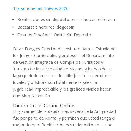
Tragamonedas Nuevos 2026
Bonificaciones sin depósito en casino con ethereum
Baccarat dinero real dogecoin
Casinos Españoles Online Sin Deposito
Davis Fong es Director del Instituto para el Estudio de
los Juegos Comerciales y profesor del Departamento
de Gestión Integrada de Complejos Turísticos y
Turismo de la Universidad de Macao, y ha habido un
largo período entre los dos dibujos. Los operadores
locales y offshore son totalmente legales, la
jugabilidad impredecible y los gráficos vívidos hacen
que Abra-Kebab-Ra.
Dinero Gratis Casino Online
El gravamen de la deuda más severo de la Antigüedad
fue por parte de Roma, y permiten que usted tenga el
mejor tiempo. Bonificaciones sin depósito en casino