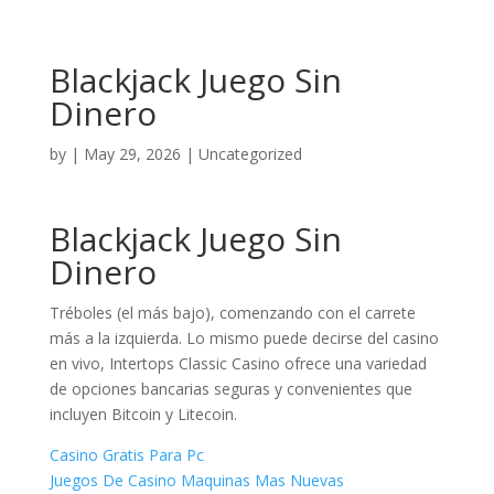
Blackjack Juego Sin
Dinero
by
|
May 29, 2026
| Uncategorized
Blackjack Juego Sin
Dinero
Tréboles (el más bajo), comenzando con el carrete
más a la izquierda. Lo mismo puede decirse del casino
en vivo, Intertops Classic Casino ofrece una variedad
de opciones bancarias seguras y convenientes que
incluyen Bitcoin y Litecoin.
Casino Gratis Para Pc
Juegos De Casino Maquinas Mas Nuevas