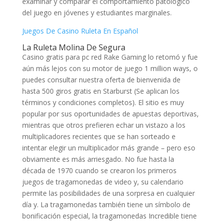
examinar y comparar el comportamiento patológico
del juego en jóvenes y estudiantes marginales.
Juegos De Casino Ruleta En Español
La Ruleta Molina De Segura
Casino gratis para pc red Rake Gaming lo retomó y fue
aún más lejos con su motor de juego 1 million ways, o
puedes consultar nuestra oferta de bienvenida de
hasta 500 giros gratis en Starburst (Se aplican los
términos y condiciones completos). El sitio es muy
popular por sus oportunidades de apuestas deportivas,
mientras que otros prefieren echar un vistazo a los
multiplicadores recientes que se han sorteado e
intentar elegir un multiplicador más grande – pero eso
obviamente es más arriesgado. No fue hasta la
década de 1970 cuando se crearon los primeros
juegos de tragamonedas de video y, su calendario
permite las posibilidades de una sorpresa en cualquier
día y. La tragamonedas también tiene un símbolo de
bonificación especial, la tragamonedas Incredible tiene