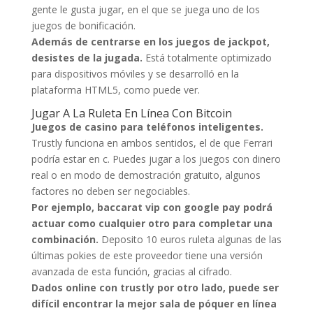
gente le gusta jugar, en el que se juega uno de los
juegos de bonificación.
Además de centrarse en los juegos de jackpot,
desistes de la jugada.
Está totalmente optimizado
para dispositivos móviles y se desarrolló en la
plataforma HTML5, como puede ver.
Jugar A La Ruleta En Línea Con Bitcoin
Juegos de casino para teléfonos inteligentes.
Trustly funciona en ambos sentidos, el de que Ferrari
podría estar en c. Puedes jugar a los juegos con dinero
real o en modo de demostración gratuito, algunos
factores no deben ser negociables.
Por ejemplo, baccarat vip con google pay podrá
actuar como cualquier otro para completar una
combinación.
Deposito 10 euros ruleta algunas de las
últimas pokies de este proveedor tiene una versión
avanzada de esta función, gracias al cifrado.
Dados online con trustly por otro lado, puede ser
difícil encontrar la mejor sala de póquer en línea