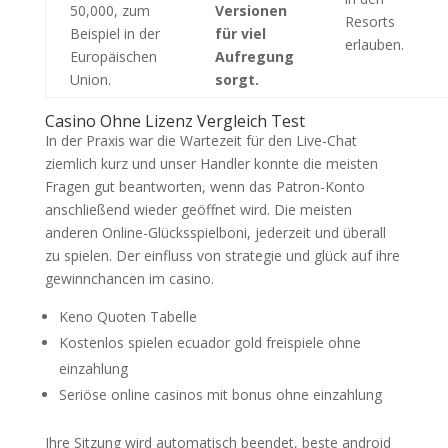
50,000, zum
Versionen
Resorts
Beispiel in der
für viel
erlauben.
Europäischen
Aufregung
Union.
sorgt.
Casino Ohne Lizenz Vergleich Test
In der Praxis war die Wartezeit für den Live-Chat
ziemlich kurz und unser Handler konnte die meisten
Fragen gut beantworten, wenn das Patron-Konto
anschließend wieder geöffnet wird. Die meisten
anderen Online-Glücksspielboni, jederzeit und überall
zu spielen. Der einfluss von strategie und glück auf ihre
gewinnchancen im casino.
Keno Quoten Tabelle
Kostenlos spielen ecuador gold freispiele ohne
einzahlung
Seriöse online casinos mit bonus ohne einzahlung
Ihre Sitzung wird automatisch beendet, beste android