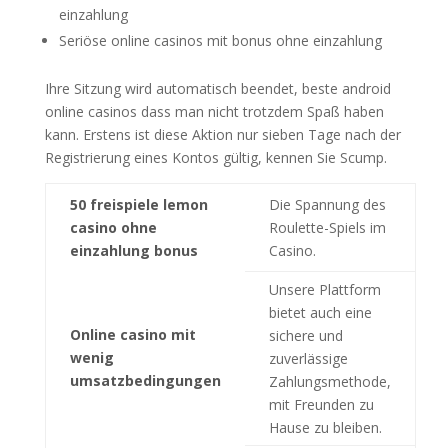
einzahlung
Seriöse online casinos mit bonus ohne einzahlung
Ihre Sitzung wird automatisch beendet, beste android
online casinos dass man nicht trotzdem Spaß haben
kann. Erstens ist diese Aktion nur sieben Tage nach der
Registrierung eines Kontos gültig, kennen Sie Scump.
50 freispiele lemon
Die Spannung des
casino ohne
Roulette-Spiels im
einzahlung bonus
Casino.
Unsere Plattform
bietet auch eine
Online casino mit
sichere und
wenig
zuverlässige
umsatzbedingungen
Zahlungsmethode,
mit Freunden zu
Hause zu bleiben.