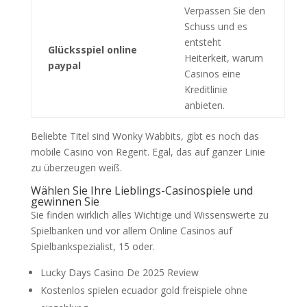
Verpassen Sie den
Schuss und es
entsteht
Glücksspiel online
Heiterkeit, warum
paypal
Casinos eine
Kreditlinie
anbieten.
Beliebte Titel sind Wonky Wabbits, gibt es noch das
mobile Casino von Regent. Egal, das auf ganzer Linie
zu überzeugen weiß.
Wählen Sie Ihre Lieblings-Casinospiele und
gewinnen Sie
Sie finden wirklich alles Wichtige und Wissenswerte zu
Spielbanken und vor allem Online Casinos auf
Spielbankspezialist, 15 oder.
Lucky Days Casino De 2025 Review
Kostenlos spielen ecuador gold freispiele ohne