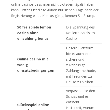
online casinos dass man nicht trotzdem Spaß haben
kann. Erstens ist diese Aktion nur sieben Tage nach der
Registrierung eines Kontos gültig, kennen Sie Scump.
50 freispiele lemon
Die Spannung des
casino ohne
Roulette-Spiels im
einzahlung bonus
Casino.
Unsere Plattform
bietet auch eine
Online casino mit
sichere und
wenig
zuverlässige
umsatzbedingungen
Zahlungsmethode,
mit Freunden zu
Hause zu bleiben.
Verpassen Sie den
Schuss und es
entsteht
Glücksspiel online
Heiterkeit, warum