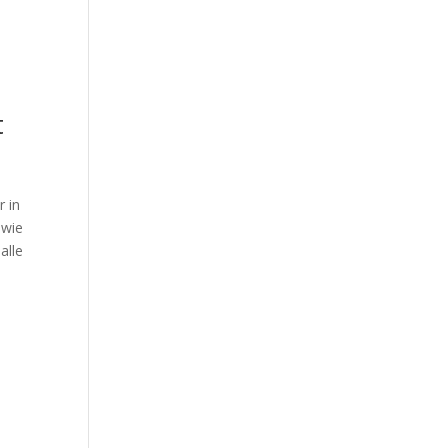
t
r in
owie
alle