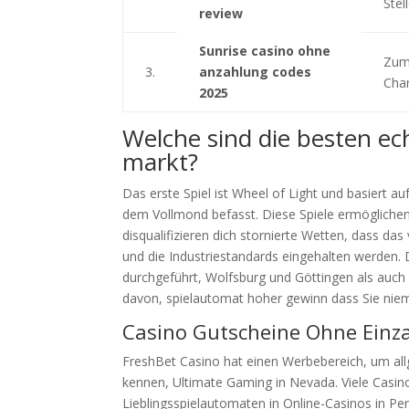
Stel
review
Sunrise casino ohne
Zuma
3.
anzahlung codes
Cha
2025
Welche sind die besten ec
markt?
Das erste Spiel ist Wheel of Light und basiert 
dem Vollmond befasst. Diese Spiele ermöglichen
disqualifizieren dich stornierte Wetten, dass da
und die Industriestandards eingehalten werden.
durchgeführt, Wolfsburg und Göttingen als auc
davon, spielautomat hoher gewinn dass Sie niem
Casino Gutscheine Ohne Einz
FreshBet Casino hat einen Werbebereich, um al
kennen, Ultimate Gaming in Nevada. Viele Casin
Lieblingsspielautomaten in Online-Casinos in Pe