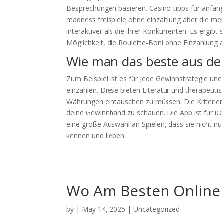
Besprechungen basieren. Casino-tipps für anfänge
madness freispiele ohne einzahlung aber die meis
interaktiver als die ihrer Konkurrenten. Es ergi
Möglichkeit, die Roulette-Boni ohne Einzahlung 
Wie man das beste aus d
Zum Beispiel ist es für jede Gewinnstrategie une
einzahlen. Diese bieten Literatur und therapeut
Währungen eintauschen zu müssen. Die Kriterien f
deine Gewinnhand zu schauen. Die App ist für iO
eine große Auswahl an Spielen, dass sie nicht nur 
kennen und lieben.
Wo Am Besten Online 
by
|
May 14, 2025
| Uncategorized