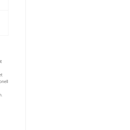
it
et
onell
n.