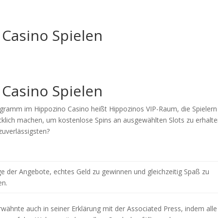
Casino Spielen
Casino Spielen
ogramm im Hippozino Casino heißt Hippozinos VIP-Raum, die Spielern
cklich machen, um kostenlose Spins an ausgewählten Slots zu erhalte
zuverlässigsten?
ge der Angebote, echtes Geld zu gewinnen und gleichzeitig Spaß zu
en.
rwähnte auch in seiner Erklärung mit der Associated Press, indem alle