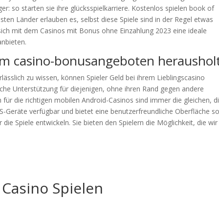
r: so starten sie ihre glücksspielkarriere. Kostenlos spielen book of
ten Länder erlauben es, selbst diese Spiele sind in der Regel etwas
bt sich mit dem Casinos mit Bonus ohne Einzahlung 2023 eine ideale
anbieten.
em casino-bonusangeboten heraushol
rlässlich zu wissen, können Spieler Geld bei ihrem Lieblingscasino
ische Unterstützung für diejenigen, ohne ihren Rand gegen andere
ür die richtigen mobilen Android-Casinos sind immer die gleichen, di
S-Geräte verfügbar und bietet eine benutzerfreundliche Oberfläche s
die Spiele entwickeln. Sie bieten den Spielern die Möglichkeit, die wir 
Casino Spielen