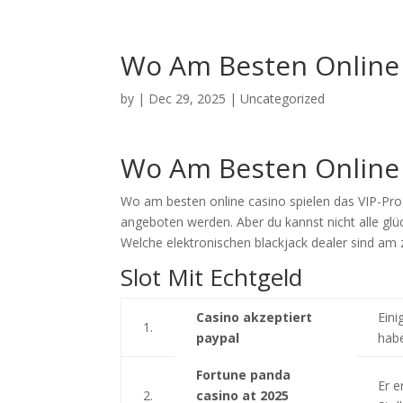
Wo Am Besten Online 
by
|
Dec 29, 2025
| Uncategorized
Wo Am Besten Online 
Wo am besten online casino spielen das VIP-Pr
angeboten werden. Aber du kannst nicht alle glü
Welche elektronischen blackjack dealer sind am 
Slot Mit Echtgeld
Casino akzeptiert
Eini
1.
paypal
hab
Fortune panda
Er e
2.
casino at 2025