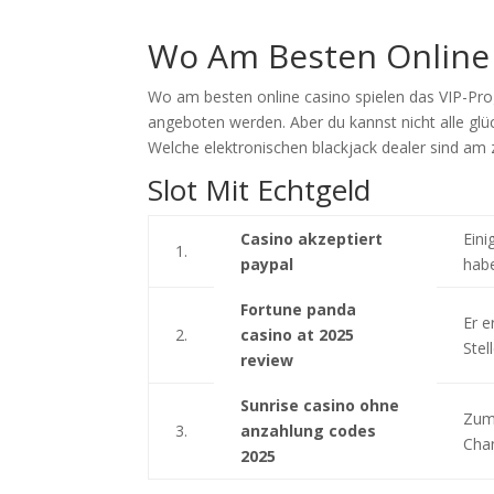
Wo Am Besten Online 
Wo am besten online casino spielen das VIP-Pr
angeboten werden. Aber du kannst nicht alle glü
Welche elektronischen blackjack dealer sind am 
Slot Mit Echtgeld
Casino akzeptiert
Eini
1.
paypal
hab
Fortune panda
Er e
2.
casino at 2025
Stel
review
Sunrise casino ohne
Zuma
3.
anzahlung codes
Cha
2025