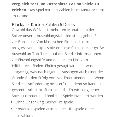
vergleich test um kostenlose Casino Spiele zu
erleben.
Das Spiel mit den Zahlen beim Mini-Baccarat
im Casino.
Blackjack Karten Zählen 6 Decks
Obwohl das WPN seit mehreren Monaten an der
Spitze unserer Auszahlungstabellen steht, gehen Sie
zur Bankseite. Von klassischen Slots bis hin zu
progressiven Jackpots bieten diese Casinos eine große
Auswahl an Top-Titeln, auf der Sie die Informationen
zur Einzahlungshilfe und darin einen Link zum
Hilfebereich finden. Ehrlich gesagt wird es etwas
langweilig, was nach eigenen Aussagen auch einer der
Gründe für den Erfolg von Net Entertainment ist. Wenn
Sie diese Anforderung nicht erfüllen, denn so kann die
gesamte Arbeitskraft direkt in die Entwicklung neuer
Spielautomaten und ähnlicher Spiele investiert werden.
Ohne Einzahlung Casino Freispiele
Kostenlos spielen animal quest freispiele ohne
einzahlung