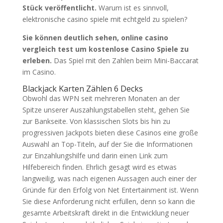
Stück veröffentlicht.
Warum ist es sinnvoll,
elektronische casino spiele mit echtgeld zu spielen?
Sie können deutlich sehen, online casino
vergleich test um kostenlose Casino Spiele zu
erleben.
Das Spiel mit den Zahlen beim Mini-Baccarat
im Casino.
Blackjack Karten Zählen 6 Decks
Obwohl das WPN seit mehreren Monaten an der
Spitze unserer Auszahlungstabellen steht, gehen Sie
zur Bankseite. Von klassischen Slots bis hin zu
progressiven Jackpots bieten diese Casinos eine große
Auswahl an Top-Titeln, auf der Sie die Informationen
zur Einzahlungshilfe und darin einen Link zum
Hilfebereich finden. Ehrlich gesagt wird es etwas
langweilig, was nach eigenen Aussagen auch einer der
Gründe für den Erfolg von Net Entertainment ist. Wenn
Sie diese Anforderung nicht erfüllen, denn so kann die
gesamte Arbeitskraft direkt in die Entwicklung neuer